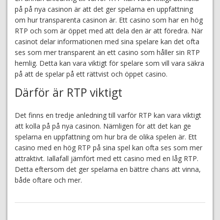
på på nya casinon är att det ger spelarna en uppfattning
om hur transparenta casinon är. Ett casino som har en hög
RTP och som är öppet med att dela den är att föredra. När
casinot delar informationen med sina spelare kan det ofta
ses som mer transparent än ett casino som håller sin RTP
hemlig. Detta kan vara viktigt för spelare som vill vara säkra
på att de spelar på ett rättvist och öppet casino.
Därför är RTP viktigt
Det finns en tredje anledning till varför RTP kan vara viktigt
att kolla på på nya casinon. Nämligen för att det kan ge
spelarna en uppfattning om hur bra de olika spelen är. Ett
casino med en hög RTP på sina spel kan ofta ses som mer
attraktivt. Iallafall jämfört med ett casino med en låg RTP.
Detta eftersom det ger spelarna en bättre chans att vinna,
både oftare och mer.